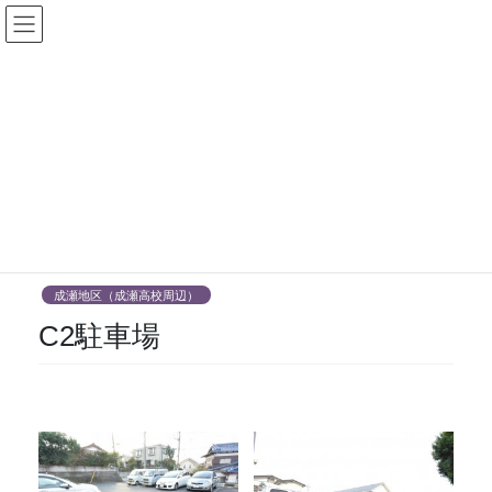
コ
ナ
ン
ビ
テ
ゲ
ン
ー
ツ
シ
駐車場
に
ョ
移
ン
動
に
HOME
駐車場
成瀬地区（成瀬高校周辺）
C2駐車場
移
動
2020年12月1日
adk
成瀬地区（成瀬高校周辺）
C2駐車場