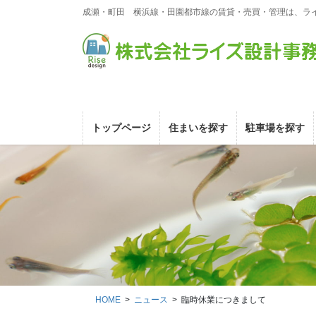
コ
ナ
成瀬・町田 横浜線・田園都市線の賃貸・売買・管理は、ラ
ン
ビ
テ
ゲ
ン
ー
ツ
シ
に
ョ
移
ン
動
に
トップページ
住まいを探す
駐車場を探す
移
動
HOME
ニュース
臨時休業につきまして