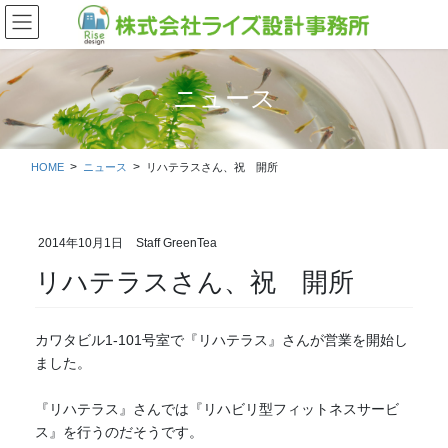
コ
ナ
ン
ビ
テ
ゲ
ン
ー
ツ
シ
ニュース
に
ョ
移
ン
動
に
HOME
ニュース
リハテラスさん、祝 開所
移
動
2014年10月1日
Staff GreenTea
リハテラスさん、祝 開所
カワタビル1-101号室で『リハテラス』さんが営業を開始し
ました。
『リハテラス』さんでは『リハビリ型フィットネスサービ
ス』を行うのだそうです。