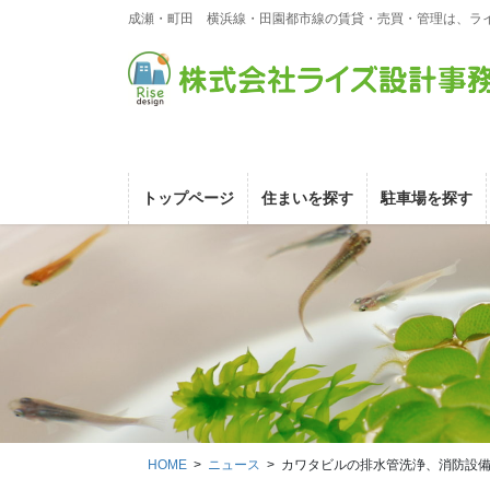
コ
ナ
成瀬・町田 横浜線・田園都市線の賃貸・売買・管理は、ラ
ン
ビ
テ
ゲ
ン
ー
ツ
シ
に
ョ
移
ン
動
に
トップページ
住まいを探す
駐車場を探す
移
動
HOME
ニュース
カワタビルの排水管洗浄、消防設