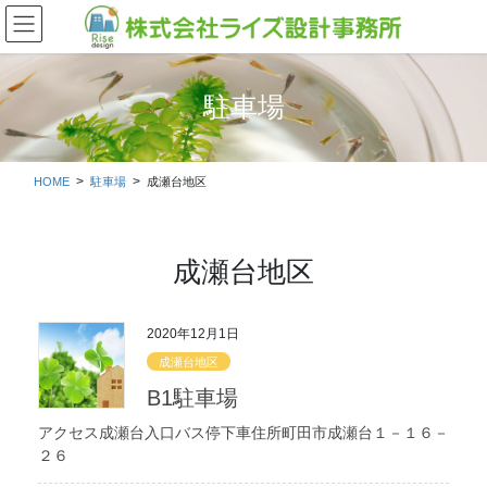
コ
ナ
ン
ビ
テ
ゲ
ン
ー
ツ
シ
駐車場
に
ョ
移
ン
動
に
HOME
駐車場
成瀬台地区
移
動
成瀬台地区
2020年12月1日
成瀬台地区
B1駐車場
アクセス成瀬台入口バス停下車住所町田市成瀬台１－１６－
２６