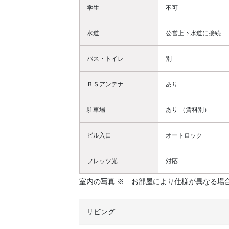
学生
不可
水道
公営上下水道に接続
バス・トイレ
別
ＢＳアンテナ
あり
駐車場
あり （賃料別）
ビル入口
オートロック
フレッツ光
対応
室内の写真 ※ お部屋により仕様が異なる場
リビング