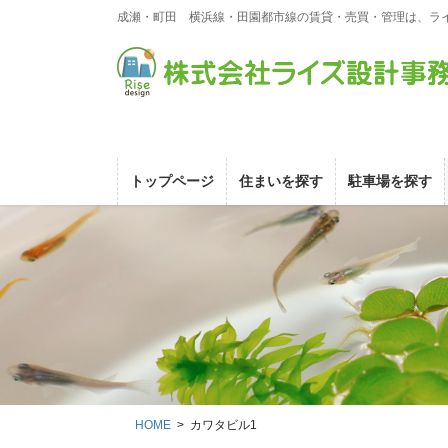
コ
ナ
成瀬・町田 横浜線・田園都市線の賃貸・売買・管理は、ラ
ン
ビ
テ
ゲ
ン
ー
ツ
シ
に
ョ
移
ン
動
に
トップページ
住まいを探す
駐車場を探す
移
動
HOME
カワタビル1